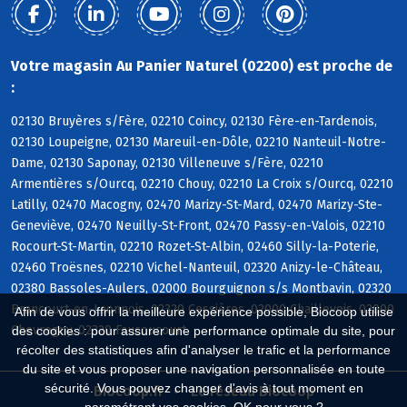
Votre magasin Au Panier Naturel (02200) est proche de
:
02130 Bruyères s/Fère, 02210 Coincy, 02130 Fère-en-Tardenois,
02130 Loupeigne, 02130 Mareuil-en-Dôle, 02210 Nanteuil-Notre-
Dame, 02130 Saponay, 02130 Villeneuve s/Fère, 02210
Armentières s/Ourcq, 02210 Chouy, 02210 La Croix s/Ourcq, 02210
Latilly, 02470 Macogny, 02470 Marizy-St-Mard, 02470 Marizy-Ste-
Geneviève, 02470 Neuilly-St-Front, 02470 Passy-en-Valois, 02210
Rocourt-St-Martin, 02210 Rozet-St-Albin, 02460 Silly-la-Poterie,
02460 Troësnes, 02210 Vichel-Nanteuil, 02320 Anizy-le-Château,
02380 Bassoles-Aulers, 02000 Bourguignon s/s Montbavin, 02320
Brancourt-en-Laonnois, 02320 Cessières, 02000 Chaillevois, 02000
Afin de vous offrir la meilleure expérience possible, Biocoop utilise
Chevregny, 02320 Faucoucourt
des cookies : pour assurer une performance optimale du site, pour
récolter des statistiques afin d'analyser le trafic et la performance
du site et vous proposer une navigation personnalisée en toute
sécurité. Vous pouvez changer d'avis à tout moment en
Biocoop.fr
Le réseau Biocoop