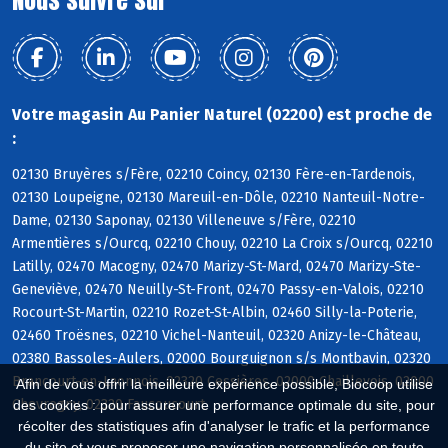
Votre magasin Au Panier Naturel (02200) est proche de
:
02130 Bruyères s/Fère, 02210 Coincy, 02130 Fère-en-Tardenois,
02130 Loupeigne, 02130 Mareuil-en-Dôle, 02210 Nanteuil-Notre-
Dame, 02130 Saponay, 02130 Villeneuve s/Fère, 02210
Armentières s/Ourcq, 02210 Chouy, 02210 La Croix s/Ourcq, 02210
Latilly, 02470 Macogny, 02470 Marizy-St-Mard, 02470 Marizy-Ste-
Geneviève, 02470 Neuilly-St-Front, 02470 Passy-en-Valois, 02210
Rocourt-St-Martin, 02210 Rozet-St-Albin, 02460 Silly-la-Poterie,
02460 Troësnes, 02210 Vichel-Nanteuil, 02320 Anizy-le-Château,
02380 Bassoles-Aulers, 02000 Bourguignon s/s Montbavin, 02320
Brancourt-en-Laonnois, 02320 Cessières, 02000 Chaillevois, 02000
Afin de vous offrir la meilleure expérience possible, Biocoop utilise
Chevregny, 02320 Faucoucourt
des cookies : pour assurer une performance optimale du site, pour
récolter des statistiques afin d'analyser le trafic et la performance
du site et vous proposer une navigation personnalisée en toute