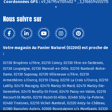
Coordonnées GPS :
49,3679541105402 ° , 3,3166594555115
°
Nous suivre sur
Votre magasin Au Panier Naturel (02200) est proche de
:
02130 Bruyères s/Fère, 02210 Coincy, 02130 Fère-en-Tardenois,
02130 Loupeigne, 02130 Mareuil-en-Dôle, 02210 Nanteuil-Notre-
Dame, 02130 Saponay, 02130 Villeneuve s/Fère, 02210
Armentières s/Ourcq, 02210 Chouy, 02210 La Croix s/Ourcq, 02210
Latilly, 02470 Macogny, 02470 Marizy-St-Mard, 02470 Marizy-Ste-
Geneviève, 02470 Neuilly-St-Front, 02470 Passy-en-Valois, 02210
Rocourt-St-Martin, 02210 Rozet-St-Albin, 02460 Silly-la-Poterie,
02460 Troësnes, 02210 Vichel-Nanteuil, 02320 Anizy-le-Château,
02380 Bassoles-Aulers, 02000 Bourguignon s/s Montbavin, 02320