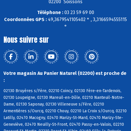
02200 Soissons
Téléphone :
03 23 59 69 00
Coordonnées GPS :
49,3679541105402 ° , 3,3166594555115
°
Nous suivre sur
Votre magasin Au Panier Naturel (02200) est proche de
:
02130 Bruyères s/Fère, 02210 Coincy, 02130 Fère-en-Tardenois,
02130 Loupeigne, 02130 Mareuil-en-Dôle, 02210 Nanteuil-Notre-
Dame, 02130 Saponay, 02130 Villeneuve s/Fère, 02210
Armentières s/Ourcq, 02210 Chouy, 02210 La Croix s/Ourcq, 02210
Latilly, 02470 Macogny, 02470 Marizy-St-Mard, 02470 Marizy-Ste-
Geneviève, 02470 Neuilly-St-Front, 02470 Passy-en-Valois, 02210