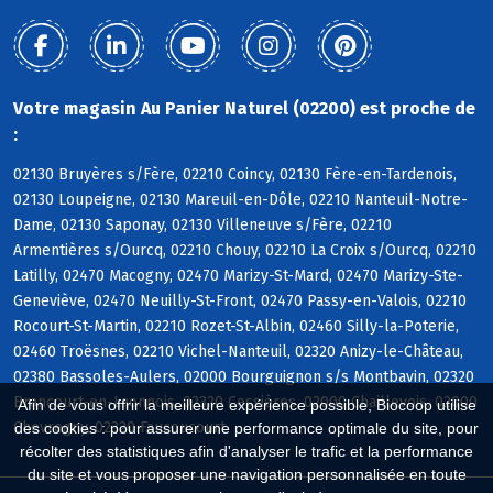
Votre magasin Au Panier Naturel (02200) est proche de
:
02130 Bruyères s/Fère, 02210 Coincy, 02130 Fère-en-Tardenois,
02130 Loupeigne, 02130 Mareuil-en-Dôle, 02210 Nanteuil-Notre-
Dame, 02130 Saponay, 02130 Villeneuve s/Fère, 02210
Armentières s/Ourcq, 02210 Chouy, 02210 La Croix s/Ourcq, 02210
Latilly, 02470 Macogny, 02470 Marizy-St-Mard, 02470 Marizy-Ste-
Geneviève, 02470 Neuilly-St-Front, 02470 Passy-en-Valois, 02210
Rocourt-St-Martin, 02210 Rozet-St-Albin, 02460 Silly-la-Poterie,
02460 Troësnes, 02210 Vichel-Nanteuil, 02320 Anizy-le-Château,
02380 Bassoles-Aulers, 02000 Bourguignon s/s Montbavin, 02320
Brancourt-en-Laonnois, 02320 Cessières, 02000 Chaillevois, 02000
Afin de vous offrir la meilleure expérience possible, Biocoop utilise
Chevregny, 02320 Faucoucourt
des cookies : pour assurer une performance optimale du site, pour
récolter des statistiques afin d'analyser le trafic et la performance
du site et vous proposer une navigation personnalisée en toute