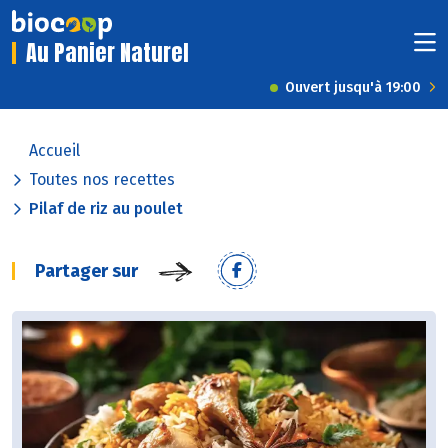
Au Panier Naturel
Ouvert jusqu'à 19:00
Accueil
Toutes nos recettes
Pilaf de riz au poulet
Partager sur