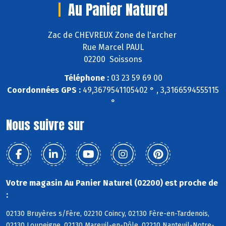
Au Panier Naturel
Zac de CHEVREUX Zone de l'archer
Rue Marcel PAUL
02200 Soissons
Téléphone :
03 23 59 69 00
Coordonnées GPS :
49,3679541105402 ° , 3,3166594555115
°
Nous suivre sur
Votre magasin Au Panier Naturel (02200) est proche de
:
02130 Bruyères s/Fère, 02210 Coincy, 02130 Fère-en-Tardenois,
02130 Loupeigne, 02130 Mareuil-en-Dôle, 02210 Nanteuil-Notre-