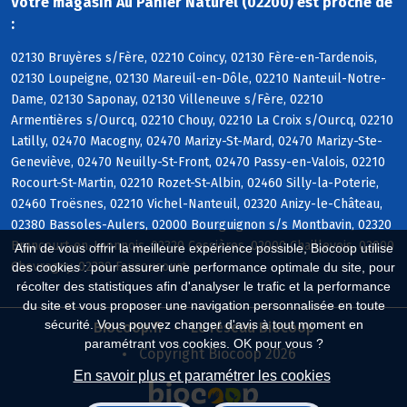
Votre magasin Au Panier Naturel (02200) est proche de
:
02130 Bruyères s/Fère, 02210 Coincy, 02130 Fère-en-Tardenois,
02130 Loupeigne, 02130 Mareuil-en-Dôle, 02210 Nanteuil-Notre-
Dame, 02130 Saponay, 02130 Villeneuve s/Fère, 02210
Armentières s/Ourcq, 02210 Chouy, 02210 La Croix s/Ourcq, 02210
Latilly, 02470 Macogny, 02470 Marizy-St-Mard, 02470 Marizy-Ste-
Geneviève, 02470 Neuilly-St-Front, 02470 Passy-en-Valois, 02210
Rocourt-St-Martin, 02210 Rozet-St-Albin, 02460 Silly-la-Poterie,
02460 Troësnes, 02210 Vichel-Nanteuil, 02320 Anizy-le-Château,
02380 Bassoles-Aulers, 02000 Bourguignon s/s Montbavin, 02320
Brancourt-en-Laonnois, 02320 Cessières, 02000 Chaillevois, 02000
Afin de vous offrir la meilleure expérience possible, Biocoop utilise
Chevregny, 02320 Faucoucourt
des cookies : pour assurer une performance optimale du site, pour
récolter des statistiques afin d'analyser le trafic et la performance
du site et vous proposer une navigation personnalisée en toute
sécurité. Vous pouvez changer d'avis à tout moment en
Biocoop.fr
Le réseau Biocoop
paramétrant vos cookies. OK pour vous ?
Copyright Biocoop 2026
En savoir plus et paramétrer les cookies