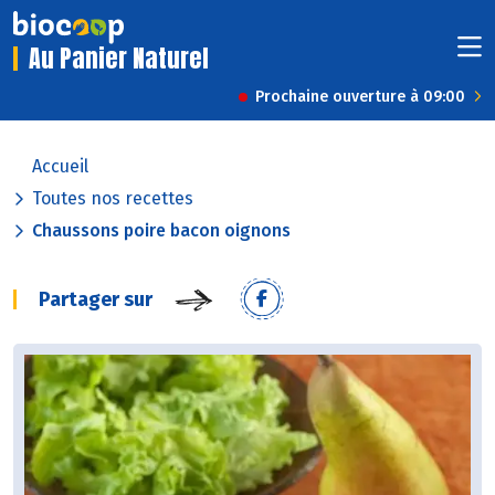
Au Panier Naturel
Prochaine ouverture à 09:00
Accueil
Toutes nos recettes
Chaussons poire bacon oignons
Partager sur