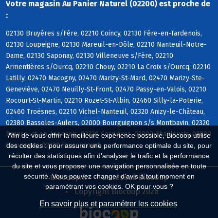
Votre magasin Au Panier Naturel (02200) est proche de
:
02130 Bruyères s/Fère, 02210 Coincy, 02130 Fère-en-Tardenois,
02130 Loupeigne, 02130 Mareuil-en-Dôle, 02210 Nanteuil-Notre-
Dame, 02130 Saponay, 02130 Villeneuve s/Fère, 02210
Armentières s/Ourcq, 02210 Chouy, 02210 La Croix s/Ourcq, 02210
Latilly, 02470 Macogny, 02470 Marizy-St-Mard, 02470 Marizy-Ste-
Geneviève, 02470 Neuilly-St-Front, 02470 Passy-en-Valois, 02210
Rocourt-St-Martin, 02210 Rozet-St-Albin, 02460 Silly-la-Poterie,
02460 Troësnes, 02210 Vichel-Nanteuil, 02320 Anizy-le-Château,
02380 Bassoles-Aulers, 02000 Bourguignon s/s Montbavin, 02320
Brancourt-en-Laonnois, 02320 Cessières, 02000 Chaillevois, 02000
Afin de vous offrir la meilleure expérience possible, Biocoop utilise
Chevregny, 02320 Faucoucourt
des cookies : pour assurer une performance optimale du site, pour
récolter des statistiques afin d'analyser le trafic et la performance
du site et vous proposer une navigation personnalisée en toute
sécurité. Vous pouvez changer d'avis à tout moment en
Biocoop.fr
Le réseau Biocoop
paramétrant vos cookies. OK pour vous ?
Copyright Biocoop 2026
En savoir plus et paramétrer les cookies