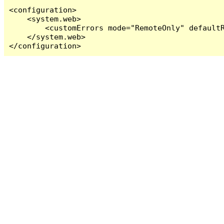
<configuration>

    <system.web>

        <customErrors mode="RemoteOnly" defaultR
    </system.web>

</configuration>