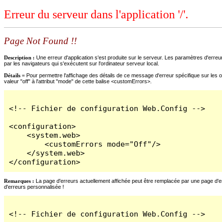
Erreur du serveur dans l'application '/'.
Page Not Found !!
Description :
Une erreur d'application s'est produite sur le serveur. Les paramètres d'erreur
par les navigateurs qui s'exécutent sur l'ordinateur serveur local.
Détails =
Pour permettre l'affichage des détails de ce message d'erreur spécifique sur les o
valeur "off" à l'attribut "mode" de cette balise <customErrors>.
<!-- Fichier de configuration Web.Config -->

<configuration>

    <system.web>

        <customErrors mode="Off"/>

    </system.web>

</configuration>
Remarques :
La page d'erreurs actuellement affichée peut être remplacée par une page d'erre
d'erreurs personnalisée !
<!-- Fichier de configuration Web.Config -->
