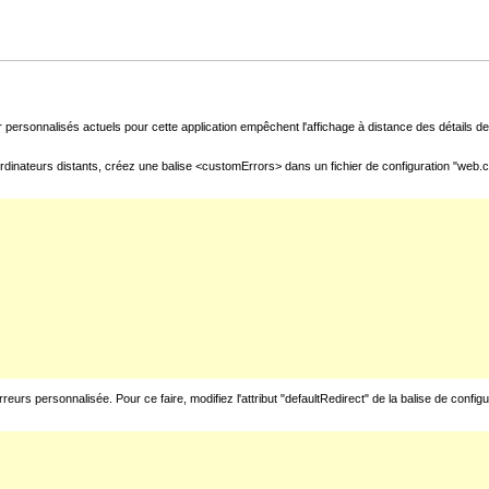
 personnalisés actuels pour cette application empêchent l'affichage à distance des détails de 
rdinateurs distants, créez une balise <customErrors> dans un fichier de configuration "web.con
urs personnalisée. Pour ce faire, modifiez l'attribut "defaultRedirect" de la balise de config