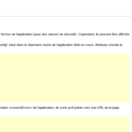
l'erreur de l'application (pour des raisons de sécurité). Cependant, ils peuvent être affichés
fig" situé dans le répertoire racine de l'application Web en cours. Attribuez ensuite la
uration <customErrors> de l'application, de sorte qu'il pointe vers une URL de la page