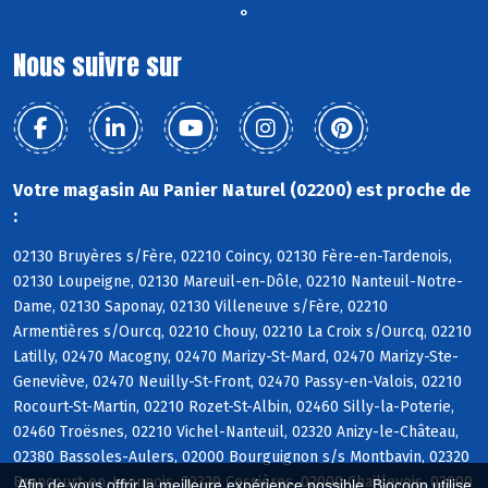
°
Nous suivre sur
Votre magasin Au Panier Naturel (02200) est proche de
:
02130 Bruyères s/Fère, 02210 Coincy, 02130 Fère-en-Tardenois,
02130 Loupeigne, 02130 Mareuil-en-Dôle, 02210 Nanteuil-Notre-
Dame, 02130 Saponay, 02130 Villeneuve s/Fère, 02210
Armentières s/Ourcq, 02210 Chouy, 02210 La Croix s/Ourcq, 02210
Latilly, 02470 Macogny, 02470 Marizy-St-Mard, 02470 Marizy-Ste-
Geneviève, 02470 Neuilly-St-Front, 02470 Passy-en-Valois, 02210
Rocourt-St-Martin, 02210 Rozet-St-Albin, 02460 Silly-la-Poterie,
02460 Troësnes, 02210 Vichel-Nanteuil, 02320 Anizy-le-Château,
02380 Bassoles-Aulers, 02000 Bourguignon s/s Montbavin, 02320
Brancourt-en-Laonnois, 02320 Cessières, 02000 Chaillevois, 02000
Afin de vous offrir la meilleure expérience possible, Biocoop utilise