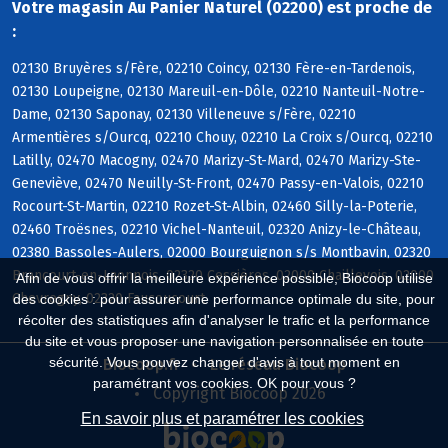
Votre magasin Au Panier Naturel (02200) est proche de
:
02130 Bruyères s/Fère, 02210 Coincy, 02130 Fère-en-Tardenois,
02130 Loupeigne, 02130 Mareuil-en-Dôle, 02210 Nanteuil-Notre-
Dame, 02130 Saponay, 02130 Villeneuve s/Fère, 02210
Armentières s/Ourcq, 02210 Chouy, 02210 La Croix s/Ourcq, 02210
Latilly, 02470 Macogny, 02470 Marizy-St-Mard, 02470 Marizy-Ste-
Geneviève, 02470 Neuilly-St-Front, 02470 Passy-en-Valois, 02210
Rocourt-St-Martin, 02210 Rozet-St-Albin, 02460 Silly-la-Poterie,
02460 Troësnes, 02210 Vichel-Nanteuil, 02320 Anizy-le-Château,
02380 Bassoles-Aulers, 02000 Bourguignon s/s Montbavin, 02320
Brancourt-en-Laonnois, 02320 Cessières, 02000 Chaillevois, 02000
Afin de vous offrir la meilleure expérience possible, Biocoop utilise
Chevregny, 02320 Faucoucourt
des cookies : pour assurer une performance optimale du site, pour
récolter des statistiques afin d'analyser le trafic et la performance
du site et vous proposer une navigation personnalisée en toute
sécurité. Vous pouvez changer d'avis à tout moment en
Biocoop.fr
Le réseau Biocoop
paramétrant vos cookies. OK pour vous ?
Copyright Biocoop 2026
En savoir plus et paramétrer les cookies