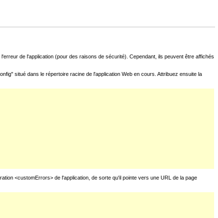
l'erreur de l'application (pour des raisons de sécurité). Cependant, ils peuvent être affichés
fig" situé dans le répertoire racine de l'application Web en cours. Attribuez ensuite la
uration <customErrors> de l'application, de sorte qu'il pointe vers une URL de la page