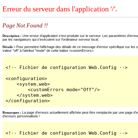
Erreur du serveur dans l'application '/'.
Page Not Found !!
Description :
Une erreur d'application s'est produite sur le serveur. Les paramètres d'erreur
par les navigateurs qui s'exécutent sur l'ordinateur serveur local.
Détails =
Pour permettre l'affichage des détails de ce message d'erreur spécifique sur les o
valeur "off" à l'attribut "mode" de cette balise <customErrors>.
<!-- Fichier de configuration Web.Config -->

<configuration>

    <system.web>

        <customErrors mode="Off"/>

    </system.web>

</configuration>
Remarques :
La page d'erreurs actuellement affichée peut être remplacée par une page d'erre
d'erreurs personnalisée !
<!-- Fichier de configuration Web.Config -->
