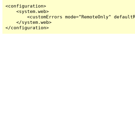
<configuration>

    <system.web>

        <customErrors mode="RemoteOnly" defaultR
    </system.web>

</configuration>