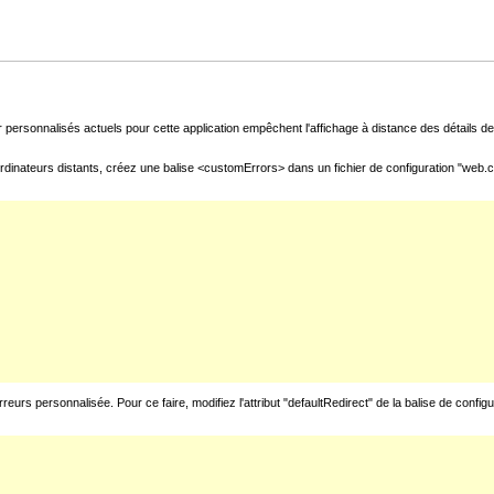
 personnalisés actuels pour cette application empêchent l'affichage à distance des détails de 
rdinateurs distants, créez une balise <customErrors> dans un fichier de configuration "web.con
urs personnalisée. Pour ce faire, modifiez l'attribut "defaultRedirect" de la balise de config