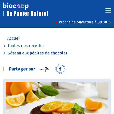
Au Panier Naturel
Prochaine ouverture à 09:00
Accueil
Toutes nos recettes
Gâteau aux pépites de chocolat...
Partager sur