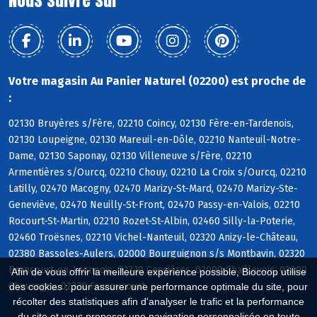
Votre magasin Au Panier Naturel (02200) est proche de
:
02130 Bruyères s/Fère, 02210 Coincy, 02130 Fère-en-Tardenois,
02130 Loupeigne, 02130 Mareuil-en-Dôle, 02210 Nanteuil-Notre-
Dame, 02130 Saponay, 02130 Villeneuve s/Fère, 02210
Armentières s/Ourcq, 02210 Chouy, 02210 La Croix s/Ourcq, 02210
Latilly, 02470 Macogny, 02470 Marizy-St-Mard, 02470 Marizy-Ste-
Geneviève, 02470 Neuilly-St-Front, 02470 Passy-en-Valois, 02210
Rocourt-St-Martin, 02210 Rozet-St-Albin, 02460 Silly-la-Poterie,
02460 Troësnes, 02210 Vichel-Nanteuil, 02320 Anizy-le-Château,
02380 Bassoles-Aulers, 02000 Bourguignon s/s Montbavin, 02320
Brancourt-en-Laonnois, 02320 Cessières, 02000 Chaillevois, 02000
Afin de vous offrir la meilleure expérience possible, Biocoop utilise
Chevregny, 02320 Faucoucourt
des cookies : pour assurer une performance optimale du site, pour
récolter des statistiques afin d'analyser le trafic et la performance
du site et vous proposer une navigation personnalisée en toute