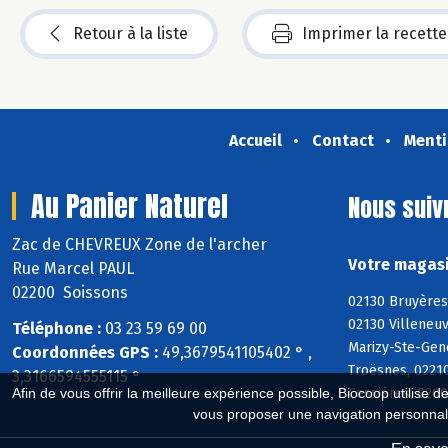
Retour à la liste
Imprimer la recette
Accueil
Contact
Menti
Au Panier Naturel
Nous suiv
Zac de CHEVREUX Zone de l'archer
Votre magasi
Rue Marcel PAUL
02200 Soissons
02130 Bruyères
02130 Villeneuv
Téléphone :
03 23 59 69 00
Marizy-Ste-Gene
Coordonnées GPS :
49,3679541105402 ° ,
Troësnes, 0221
3,3166594555115 °
Cessières, 0200
Afin de vous offrir la meilleure expérience possible, Biocoop utilise d
vous proposer une navigation personnal