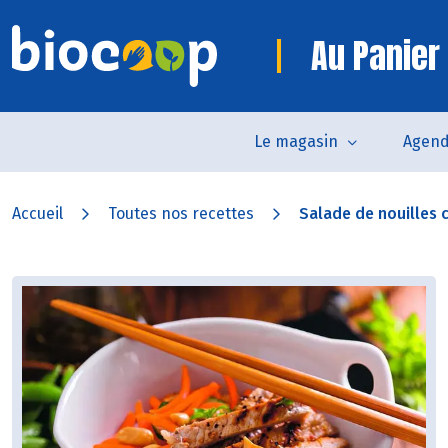
Au Panier
Le magasin
Agen
Accueil
Toutes nos recettes
Salade de nouilles c