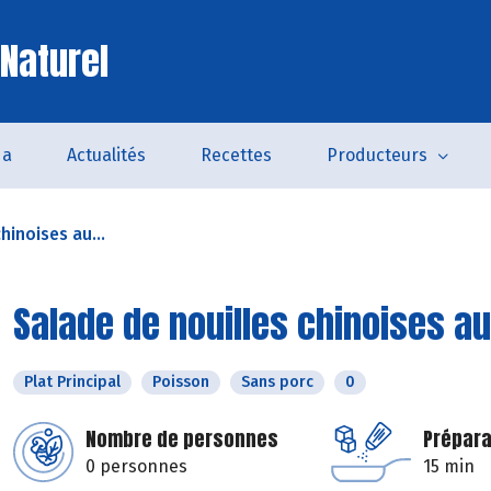
 Naturel
da
Actualités
Recettes
Producteurs
hinoises au...
Salade de nouilles chinoises au
Plat Principal
Poisson
Sans porc
0
Nombre de personnes
Prépara
0 personnes
15 min