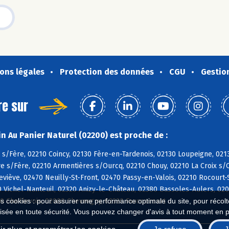
ons légales
Protection des données
CGU
Gestio
re sur
n Au Panier Naturel (02200) est proche de :
 s/Fère, 02210 Coincy, 02130 Fère-en-Tardenois, 02130 Loupeigne, 02
e s/Fère, 02210 Armentières s/Ourcq, 02210 Chouy, 02210 La Croix s/O
viève, 02470 Neuilly-St-Front, 02470 Passy-en-Valois, 02210 Rocourt-S
0 Vichel-Nanteuil, 02320 Anizy-le-Château, 02380 Bassoles-Aulers, 0
0 Chaillevois, 02000 Chevregny, 02320 Faucoucourt
es cookies : pour assurer une performance optimale du site, pour récolter
isée en toute sécurité. Vous pouvez changer d'avis à tout moment en 