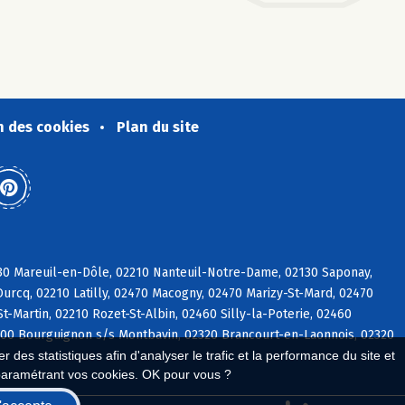
n des cookies
Plan du site
130 Mareuil-en-Dôle, 02210 Nanteuil-Notre-Dame, 02130 Saponay,
urcq, 02210 Latilly, 02470 Macogny, 02470 Marizy-St-Mard, 02470
t-Martin, 02210 Rozet-St-Albin, 02460 Silly-la-Poterie, 02460
2000 Bourguignon s/s Montbavin, 02320 Brancourt-en-Laonnois, 02320
 des statistiques afin d'analyser le trafic et la performance du site et
paramétrant vos cookies. OK pour vous ?