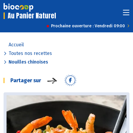
Au Panier Naturel
Prochaine ouverture : Vendredi 09:00
Accueil
Toutes nos recettes
Nouilles chinoises
Partager sur