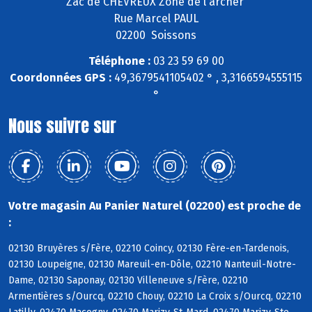
Zac de CHEVREUX Zone de l'archer
Rue Marcel PAUL
02200 Soissons
Téléphone :
03 23 59 69 00
Coordonnées GPS :
49,3679541105402 ° , 3,3166594555115
°
Nous suivre sur
Votre magasin Au Panier Naturel (02200) est proche de
:
02130 Bruyères s/Fère, 02210 Coincy, 02130 Fère-en-Tardenois,
02130 Loupeigne, 02130 Mareuil-en-Dôle, 02210 Nanteuil-Notre-
Dame, 02130 Saponay, 02130 Villeneuve s/Fère, 02210
Armentières s/Ourcq, 02210 Chouy, 02210 La Croix s/Ourcq, 02210