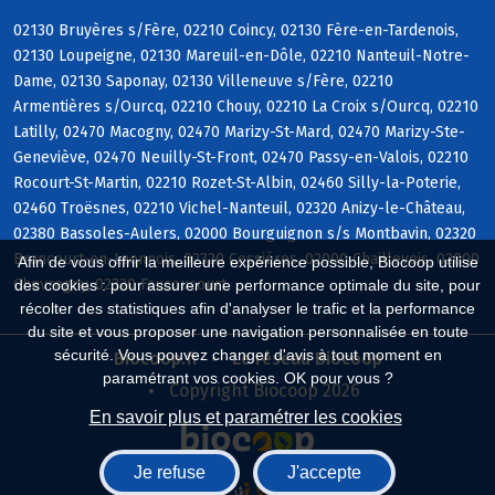
02130 Bruyères s/Fère, 02210 Coincy, 02130 Fère-en-Tardenois,
02130 Loupeigne, 02130 Mareuil-en-Dôle, 02210 Nanteuil-Notre-
Dame, 02130 Saponay, 02130 Villeneuve s/Fère, 02210
Armentières s/Ourcq, 02210 Chouy, 02210 La Croix s/Ourcq, 02210
Latilly, 02470 Macogny, 02470 Marizy-St-Mard, 02470 Marizy-Ste-
Geneviève, 02470 Neuilly-St-Front, 02470 Passy-en-Valois, 02210
Rocourt-St-Martin, 02210 Rozet-St-Albin, 02460 Silly-la-Poterie,
02460 Troësnes, 02210 Vichel-Nanteuil, 02320 Anizy-le-Château,
02380 Bassoles-Aulers, 02000 Bourguignon s/s Montbavin, 02320
Brancourt-en-Laonnois, 02320 Cessières, 02000 Chaillevois, 02000
Afin de vous offrir la meilleure expérience possible, Biocoop utilise
Chevregny, 02320 Faucoucourt
des cookies : pour assurer une performance optimale du site, pour
récolter des statistiques afin d'analyser le trafic et la performance
du site et vous proposer une navigation personnalisée en toute
sécurité. Vous pouvez changer d'avis à tout moment en
Biocoop.fr
Le réseau Biocoop
paramétrant vos cookies. OK pour vous ?
Copyright Biocoop 2026
En savoir plus et paramétrer les cookies
Je refuse
J'accepte
Réalisé par