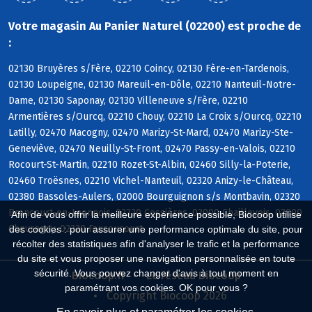
Votre magasin Au Panier Naturel (02200) est proche de
:
02130 Bruyères s/Fère, 02210 Coincy, 02130 Fère-en-Tardenois,
02130 Loupeigne, 02130 Mareuil-en-Dôle, 02210 Nanteuil-Notre-
Dame, 02130 Saponay, 02130 Villeneuve s/Fère, 02210
Armentières s/Ourcq, 02210 Chouy, 02210 La Croix s/Ourcq, 02210
Latilly, 02470 Macogny, 02470 Marizy-St-Mard, 02470 Marizy-Ste-
Geneviève, 02470 Neuilly-St-Front, 02470 Passy-en-Valois, 02210
Rocourt-St-Martin, 02210 Rozet-St-Albin, 02460 Silly-la-Poterie,
02460 Troësnes, 02210 Vichel-Nanteuil, 02320 Anizy-le-Château,
02380 Bassoles-Aulers, 02000 Bourguignon s/s Montbavin, 02320
Brancourt-en-Laonnois, 02320 Cessières, 02000 Chaillevois, 02000
Afin de vous offrir la meilleure expérience possible, Biocoop utilise
Chevregny, 02320 Faucoucourt
des cookies : pour assurer une performance optimale du site, pour
récolter des statistiques afin d'analyser le trafic et la performance
du site et vous proposer une navigation personnalisée en toute
sécurité. Vous pouvez changer d'avis à tout moment en
Biocoop.fr
Le réseau Biocoop
paramétrant vos cookies. OK pour vous ?
Copyright Biocoop 2026