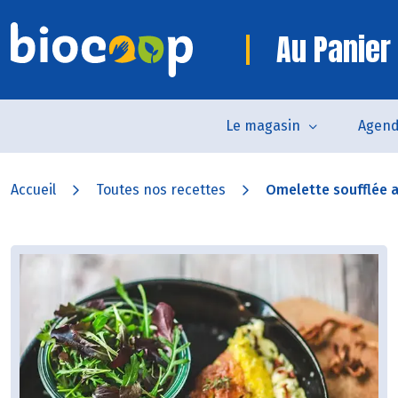
Au Panier
Le magasin
Agen
Accueil
Toutes nos recettes
Omelette soufflée a