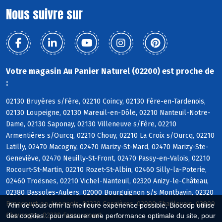
Nous suivre sur
Votre magasin Au Panier Naturel (02200) est proche de
:
02130 Bruyères s/Fère, 02210 Coincy, 02130 Fère-en-Tardenois,
02130 Loupeigne, 02130 Mareuil-en-Dôle, 02210 Nanteuil-Notre-
Dame, 02130 Saponay, 02130 Villeneuve s/Fère, 02210
Armentières s/Ourcq, 02210 Chouy, 02210 La Croix s/Ourcq, 02210
Latilly, 02470 Macogny, 02470 Marizy-St-Mard, 02470 Marizy-Ste-
Geneviève, 02470 Neuilly-St-Front, 02470 Passy-en-Valois, 02210
Rocourt-St-Martin, 02210 Rozet-St-Albin, 02460 Silly-la-Poterie,
02460 Troësnes, 02210 Vichel-Nanteuil, 02320 Anizy-le-Château,
02380 Bassoles-Aulers, 02000 Bourguignon s/s Montbavin, 02320
Brancourt-en-Laonnois, 02320 Cessières, 02000 Chaillevois, 02000
Afin de vous offrir la meilleure expérience possible, Biocoop utilise
Chevregny, 02320 Faucoucourt
des cookies : pour assurer une performance optimale du site, pour