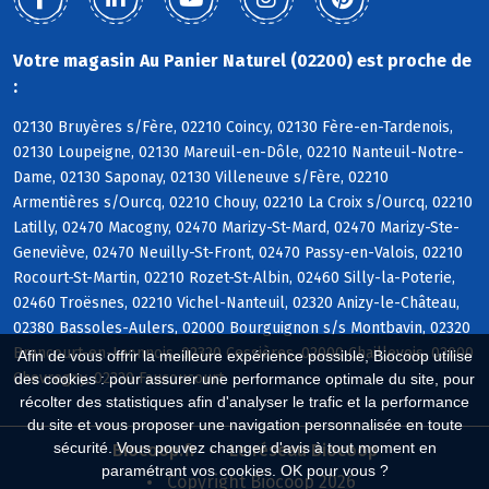
Votre magasin Au Panier Naturel (02200) est proche de
:
02130 Bruyères s/Fère, 02210 Coincy, 02130 Fère-en-Tardenois,
02130 Loupeigne, 02130 Mareuil-en-Dôle, 02210 Nanteuil-Notre-
Dame, 02130 Saponay, 02130 Villeneuve s/Fère, 02210
Armentières s/Ourcq, 02210 Chouy, 02210 La Croix s/Ourcq, 02210
Latilly, 02470 Macogny, 02470 Marizy-St-Mard, 02470 Marizy-Ste-
Geneviève, 02470 Neuilly-St-Front, 02470 Passy-en-Valois, 02210
Rocourt-St-Martin, 02210 Rozet-St-Albin, 02460 Silly-la-Poterie,
02460 Troësnes, 02210 Vichel-Nanteuil, 02320 Anizy-le-Château,
02380 Bassoles-Aulers, 02000 Bourguignon s/s Montbavin, 02320
Brancourt-en-Laonnois, 02320 Cessières, 02000 Chaillevois, 02000
Afin de vous offrir la meilleure expérience possible, Biocoop utilise
Chevregny, 02320 Faucoucourt
des cookies : pour assurer une performance optimale du site, pour
récolter des statistiques afin d'analyser le trafic et la performance
du site et vous proposer une navigation personnalisée en toute
sécurité. Vous pouvez changer d'avis à tout moment en
Biocoop.fr
Le réseau Biocoop
paramétrant vos cookies. OK pour vous ?
Copyright Biocoop 2026