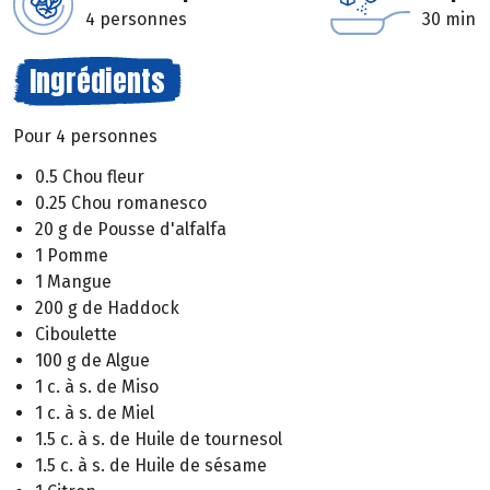
4 personnes
30 min
Ingrédients
Pour 4 personnes
0.5 Chou fleur
0.25 Chou romanesco
20 g de Pousse d'alfalfa
1 Pomme
1 Mangue
200 g de Haddock
Ciboulette
100 g de Algue
1 c. à s. de Miso
1 c. à s. de Miel
1.5 c. à s. de Huile de tournesol
1.5 c. à s. de Huile de sésame