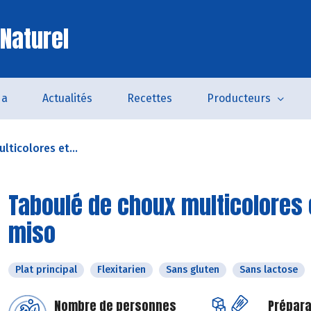
 Naturel
da
Actualités
Recettes
Producteurs
lticolores et...
Taboulé de choux multicolores 
miso
Plat principal
Flexitarien
Sans gluten
Sans lactose
Nombre de personnes
Prépara