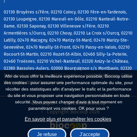
:
02130 Bruyères s/Fère, 02210 Coincy, 02130 Fère-en-Tardenois,
02130 Loupeigne, 02130 Mareuil-en-Dôle, 02210 Nanteuil-Notre-
Dame, 02130 Saponay, 02130 Villeneuve s/Fère, 02210
Armentières s/Ourcq, 02210 Chouy, 02210 La Croix s/Ourcq, 02210
Latilly, 02470 Macogny, 02470 Marizy-St-Mard, 02470 Marizy-Ste-
Geneviève, 02470 Neuilly-St-Front, 02470 Passy-en-Valois, 02210
Rocourt-St-Martin, 02210 Rozet-St-Albin, 02460 Silly-la-Poterie,
02460 Troësnes, 02210 Vichel-Nanteuil, 02320 Anizy-le-Château,
02380 Bassoles-Aulers, 02000 Bourguignon s/s Montbavin, 02320
Brancourt-en-Laonnois, 02320 Cessières, 02000 Chaillevois, 02000
Afin de vous offrir la meilleure expérience possible, Biocoop utilise
Chevregny, 02320 Faucoucourt
des cookies : pour assurer une performance optimale du site, pour
récolter des statistiques afin d'analyser le trafic et la performance
du site et vous proposer une navigation personnalisée en toute
sécurité. Vous pouvez changer d'avis à tout moment en
Biocoop.fr
Le réseau Biocoop
paramétrant vos cookies. OK pour vous ?
Copyright Biocoop 2026
En savoir plus et paramétrer les cookies
Je refuse
J'accepte