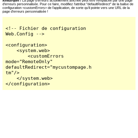
Remarques :
La page d'erreurs actuellement affichée peut être remplacée par une page
d'erreurs personnalisée. Pour ce faire, modifiez l'attribut "defaultRedirect" de la balise de
configuration <customErrors> de l'application, de sorte qu'il pointe vers une URL de la
page d'erreurs personnalisée !
<!-- Fichier de configuration 
Web.Config -->

<configuration>

    <system.web>

        <customErrors 
mode="RemoteOnly" 
defaultRedirect="mycustompage.h
tm"/>

    </system.web>

</configuration>