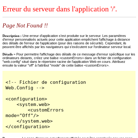
Erreur du serveur dans l'application '/'.
Page Not Found !!
Description :
Une erreur d'application s'est produite sur le serveur. Les paramètres
d'erreur personnalisés actuels pour cette application empêchent l'affichage à distance
des détails de l'erreur de l'application (pour des raisons de sécurité). Cependant, ils
peuvent être affichés par les navigateurs qui s'exécutent sur l'ordinateur serveur local.
Détails =
Pour permettre l'affichage des détails de ce message d'erreur spécifique sur les
ordinateurs distants, créez une balise <customErrors> dans un fichier de configuration
"web.config" situé dans le répertoire racine de l'application Web en cours. Attribuez
ensuite la valeur "off" à l'attribut "mode" de cette balise <customErrors>.
<!-- Fichier de configuration 
Web.Config -->

<configuration>

    <system.web>

        <customErrors 
mode="Off"/>

    </system.web>

</configuration>