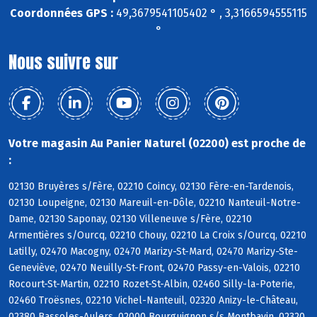
Coordonnées GPS :
49,3679541105402 ° , 3,3166594555115
°
Nous suivre sur
Votre magasin Au Panier Naturel (02200) est proche de
:
02130 Bruyères s/Fère, 02210 Coincy, 02130 Fère-en-Tardenois,
02130 Loupeigne, 02130 Mareuil-en-Dôle, 02210 Nanteuil-Notre-
Dame, 02130 Saponay, 02130 Villeneuve s/Fère, 02210
Armentières s/Ourcq, 02210 Chouy, 02210 La Croix s/Ourcq, 02210
Latilly, 02470 Macogny, 02470 Marizy-St-Mard, 02470 Marizy-Ste-
Geneviève, 02470 Neuilly-St-Front, 02470 Passy-en-Valois, 02210
Rocourt-St-Martin, 02210 Rozet-St-Albin, 02460 Silly-la-Poterie,
02460 Troësnes, 02210 Vichel-Nanteuil, 02320 Anizy-le-Château,
02380 Bassoles-Aulers, 02000 Bourguignon s/s Montbavin, 02320