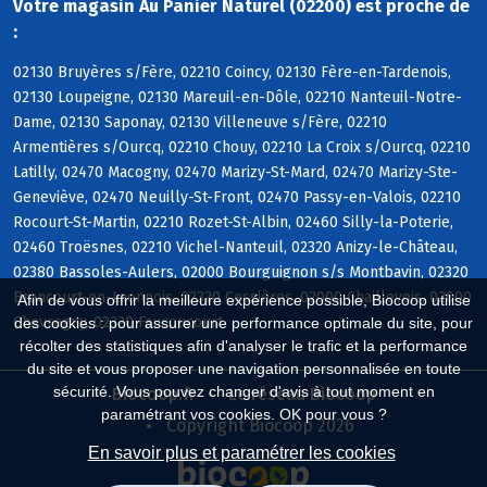
Votre magasin Au Panier Naturel (02200) est proche de
:
02130 Bruyères s/Fère, 02210 Coincy, 02130 Fère-en-Tardenois,
02130 Loupeigne, 02130 Mareuil-en-Dôle, 02210 Nanteuil-Notre-
Dame, 02130 Saponay, 02130 Villeneuve s/Fère, 02210
Armentières s/Ourcq, 02210 Chouy, 02210 La Croix s/Ourcq, 02210
Latilly, 02470 Macogny, 02470 Marizy-St-Mard, 02470 Marizy-Ste-
Geneviève, 02470 Neuilly-St-Front, 02470 Passy-en-Valois, 02210
Rocourt-St-Martin, 02210 Rozet-St-Albin, 02460 Silly-la-Poterie,
02460 Troësnes, 02210 Vichel-Nanteuil, 02320 Anizy-le-Château,
02380 Bassoles-Aulers, 02000 Bourguignon s/s Montbavin, 02320
Brancourt-en-Laonnois, 02320 Cessières, 02000 Chaillevois, 02000
Afin de vous offrir la meilleure expérience possible, Biocoop utilise
Chevregny, 02320 Faucoucourt
des cookies : pour assurer une performance optimale du site, pour
récolter des statistiques afin d'analyser le trafic et la performance
du site et vous proposer une navigation personnalisée en toute
sécurité. Vous pouvez changer d'avis à tout moment en
Biocoop.fr
Le réseau Biocoop
paramétrant vos cookies. OK pour vous ?
Copyright Biocoop 2026
En savoir plus et paramétrer les cookies