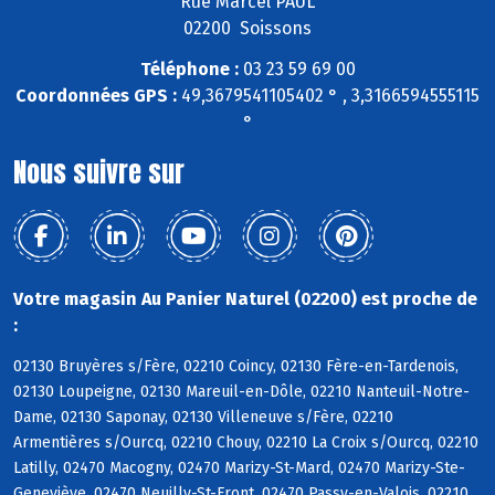
Rue Marcel PAUL
02200 Soissons
Téléphone :
03 23 59 69 00
Coordonnées GPS :
49,3679541105402 ° , 3,3166594555115
°
Nous suivre sur
Votre magasin Au Panier Naturel (02200) est proche de
:
02130 Bruyères s/Fère, 02210 Coincy, 02130 Fère-en-Tardenois,
02130 Loupeigne, 02130 Mareuil-en-Dôle, 02210 Nanteuil-Notre-
Dame, 02130 Saponay, 02130 Villeneuve s/Fère, 02210
Armentières s/Ourcq, 02210 Chouy, 02210 La Croix s/Ourcq, 02210
Latilly, 02470 Macogny, 02470 Marizy-St-Mard, 02470 Marizy-Ste-
Geneviève, 02470 Neuilly-St-Front, 02470 Passy-en-Valois, 02210