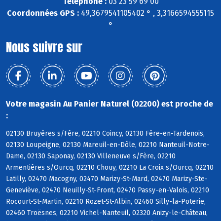
Téléphone :
03 23 59 69 00
Coordonnées GPS :
49,3679541105402 ° , 3,3166594555115
°
Nous suivre sur
Votre magasin Au Panier Naturel (02200) est proche de
:
02130 Bruyères s/Fère, 02210 Coincy, 02130 Fère-en-Tardenois,
02130 Loupeigne, 02130 Mareuil-en-Dôle, 02210 Nanteuil-Notre-
Dame, 02130 Saponay, 02130 Villeneuve s/Fère, 02210
Armentières s/Ourcq, 02210 Chouy, 02210 La Croix s/Ourcq, 02210
Latilly, 02470 Macogny, 02470 Marizy-St-Mard, 02470 Marizy-Ste-
Geneviève, 02470 Neuilly-St-Front, 02470 Passy-en-Valois, 02210
Rocourt-St-Martin, 02210 Rozet-St-Albin, 02460 Silly-la-Poterie,
02460 Troësnes, 02210 Vichel-Nanteuil, 02320 Anizy-le-Château,