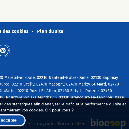
n des cookies
Plan du site
130 Mareuil-en-Dôle, 02210 Nanteuil-Notre-Dame, 02130 Saponay,
urcq, 02210 Latilly, 02470 Macogny, 02470 Marizy-St-Mard, 02470
t-Martin, 02210 Rozet-St-Albin, 02460 Silly-la-Poterie, 02460
2000 Bourguignon s/s Montbavin, 02320 Brancourt-en-Laonnois, 02320
 des statistiques afin d'analyser le trafic et la performance du site et
paramétrant vos cookies. OK pour vous ?
'accepte
seau Biocoop
Copyright Biocoop 2026