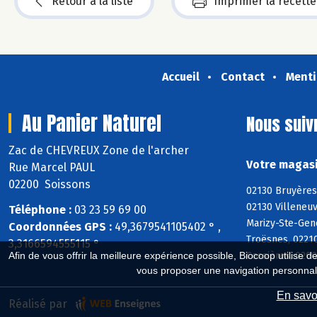
Retour à la liste
Imprimer la recette
Accueil
Contact
Menti
Au Panier Naturel
Nous suiv
Zac de CHEVREUX Zone de l'archer
Votre magasi
Rue Marcel PAUL
02200 Soissons
02130 Bruyères
02130 Villeneuv
Téléphone :
03 23 59 69 00
Marizy-Ste-Gene
Coordonnées GPS :
49,3679541105402 ° ,
Troësnes, 0221
3,3166594555115 °
Cessières, 0200
Afin de vous offrir la meilleure expérience possible, Biocoop utilise d
vous proposer une navigation personnal
En savoi
Réalisé par