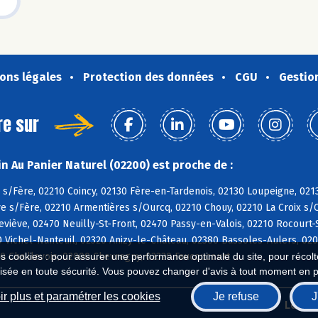
ons légales
Protection des données
CGU
Gestio
re sur
n Au Panier Naturel (02200) est proche de :
 s/Fère, 02210 Coincy, 02130 Fère-en-Tardenois, 02130 Loupeigne, 02
e s/Fère, 02210 Armentières s/Ourcq, 02210 Chouy, 02210 La Croix s/O
viève, 02470 Neuilly-St-Front, 02470 Passy-en-Valois, 02210 Rocourt-S
0 Vichel-Nanteuil, 02320 Anizy-le-Château, 02380 Bassoles-Aulers, 0
0 Chaillevois, 02000 Chevregny, 02320 Faucoucourt
es cookies : pour assurer une performance optimale du site, pour récolter
isée en toute sécurité. Vous pouvez changer d'avis à tout moment en 
r plus et paramétrer les cookies
Je refuse
J
Biocoop.fr
Le ré