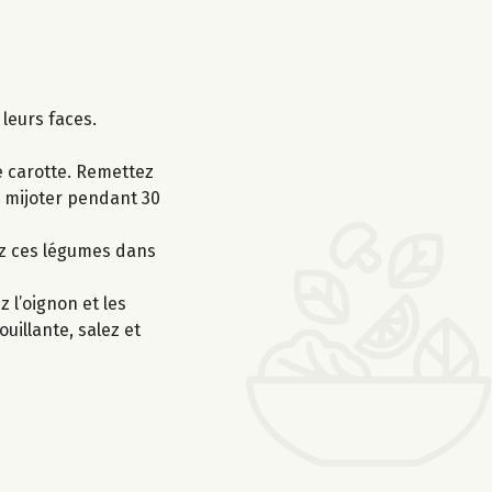
 leurs faces.
de carotte. Remettez
ez mijoter pendant 30
tez ces légumes dans
 l’oignon et les
uillante, salez et