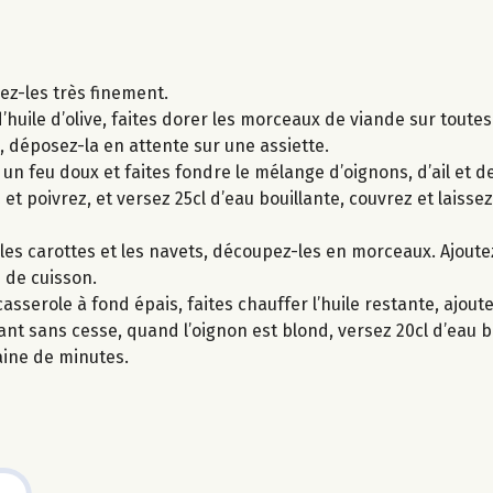
cez-les très finement.
’huile d’olive, faites dorer les morceaux de viande sur toutes
e, déposez-la en attente sur une assiette.
r un feu doux et faites fondre le mélange d’oignons, d’ail et 
et poivrez, et versez 25cl d’eau bouillante, couvrez et laiss
lez les carottes et les navets, découpez-les en morceaux. Ajou
 de cuisson.
sserole à fond épais, faites chauffer l’huile restante, ajoutez
t sans cesse, quand l’oignon est blond, versez 20cl d’eau bo
aine de minutes.