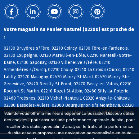
Votre magasin Au Panier Naturel (02200) est proche de
:
02130 Bruyères s/Fère, 02210 Coincy, 02130 Fère-en-Tardenois,
02130 Loupeigne, 02130 Mareuil-en-Dôle, 02210 Nanteuil-Notre-
Dame, 02130 Saponay, 02130 Villeneuve s/Fère, 02210
Armentières s/Ourcq, 02210 Chouy, 02210 La Croix s/Ourcq, 02210
Latilly, 02470 Macogny, 02470 Marizy-St-Mard, 02470 Marizy-Ste-
Geneviève, 02470 Neuilly-St-Front, 02470 Passy-en-Valois, 02210
Rocourt-St-Martin, 02210 Rozet-St-Albin, 02460 Silly-la-Poterie,
02460 Troësnes, 02210 Vichel-Nanteuil, 02320 Anizy-le-Château,
02380 Bassoles-Aulers, 02000 Bourguignon s/s Montbavin, 02320
Brancourt-en-Laonnois, 02320 Cessières, 02000 Chaillevois, 02000
Afin de vous offrir la meilleure expérience possible, Biocoop utilise
Chevregny, 02320 Faucoucourt
des cookies : pour assurer une performance optimale du site, pour
récolter des statistiques afin d'analyser le trafic et la performance
du site et vous proposer une navigation personnalisée en toute