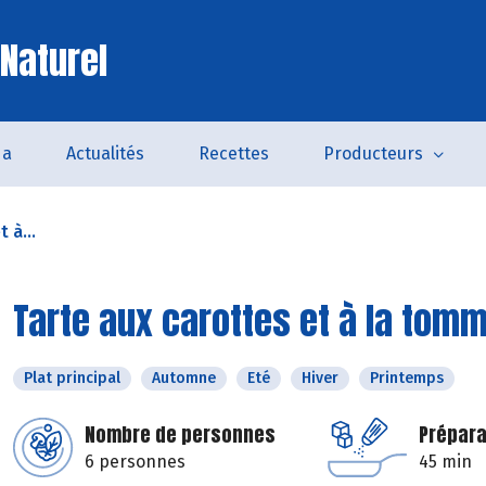
 Naturel
da
Actualités
Recettes
Producteurs
 à...
Tarte aux carottes et à la tom
Plat principal
Automne
Eté
Hiver
Printemps
Nombre de personnes
Prépara
6 personnes
45 min