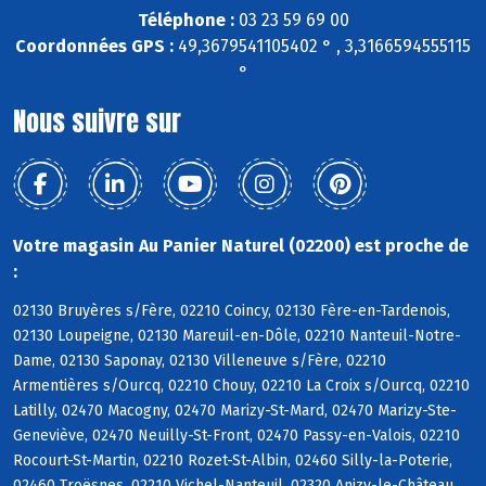
Téléphone :
03 23 59 69 00
Coordonnées GPS :
49,3679541105402 ° , 3,3166594555115
°
Nous suivre sur
Votre magasin Au Panier Naturel (02200) est proche de
:
02130 Bruyères s/Fère, 02210 Coincy, 02130 Fère-en-Tardenois,
02130 Loupeigne, 02130 Mareuil-en-Dôle, 02210 Nanteuil-Notre-
Dame, 02130 Saponay, 02130 Villeneuve s/Fère, 02210
Armentières s/Ourcq, 02210 Chouy, 02210 La Croix s/Ourcq, 02210
Latilly, 02470 Macogny, 02470 Marizy-St-Mard, 02470 Marizy-Ste-
Geneviève, 02470 Neuilly-St-Front, 02470 Passy-en-Valois, 02210
Rocourt-St-Martin, 02210 Rozet-St-Albin, 02460 Silly-la-Poterie,
02460 Troësnes, 02210 Vichel-Nanteuil, 02320 Anizy-le-Château,