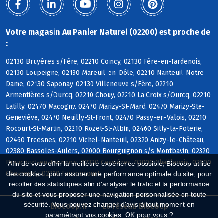
Votre magasin Au Panier Naturel (02200) est proche de
:
02130 Bruyères s/Fère, 02210 Coincy, 02130 Fère-en-Tardenois,
02130 Loupeigne, 02130 Mareuil-en-Dôle, 02210 Nanteuil-Notre-
Dame, 02130 Saponay, 02130 Villeneuve s/Fère, 02210
Armentières s/Ourcq, 02210 Chouy, 02210 La Croix s/Ourcq, 02210
Latilly, 02470 Macogny, 02470 Marizy-St-Mard, 02470 Marizy-Ste-
Geneviève, 02470 Neuilly-St-Front, 02470 Passy-en-Valois, 02210
Rocourt-St-Martin, 02210 Rozet-St-Albin, 02460 Silly-la-Poterie,
02460 Troësnes, 02210 Vichel-Nanteuil, 02320 Anizy-le-Château,
02380 Bassoles-Aulers, 02000 Bourguignon s/s Montbavin, 02320
Brancourt-en-Laonnois, 02320 Cessières, 02000 Chaillevois, 02000
Afin de vous offrir la meilleure expérience possible, Biocoop utilise
Chevregny, 02320 Faucoucourt
des cookies : pour assurer une performance optimale du site, pour
récolter des statistiques afin d'analyser le trafic et la performance
du site et vous proposer une navigation personnalisée en toute
sécurité. Vous pouvez changer d'avis à tout moment en
Biocoop.fr
Le réseau Biocoop
paramétrant vos cookies. OK pour vous ?