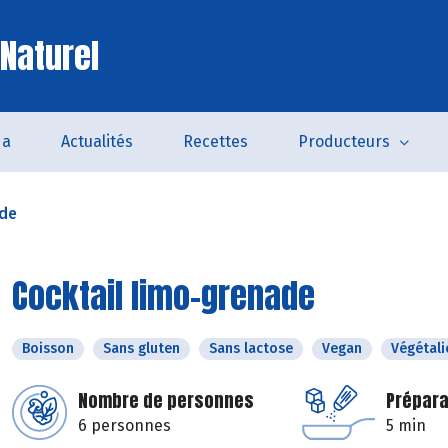
 Naturel
da
Actualités
Recettes
Producteurs
ade
Cocktail limo-grenade
Boisson
Sans gluten
Sans lactose
Vegan
Végétali
Nombre de personnes
Prépara
6 personnes
5 min