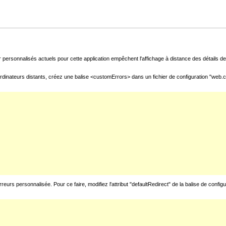
 personnalisés actuels pour cette application empêchent l'affichage à distance des détails de 
rdinateurs distants, créez une balise <customErrors> dans un fichier de configuration "web.con
urs personnalisée. Pour ce faire, modifiez l'attribut "defaultRedirect" de la balise de config