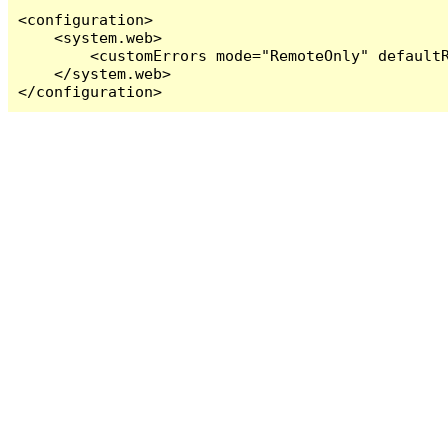
<configuration>

    <system.web>

        <customErrors mode="RemoteOnly" defaultR
    </system.web>

</configuration>