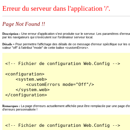
Erreur du serveur dans l'application '/'.
Page Not Found !!
Description :
Une erreur d'application s'est produite sur le serveur. Les paramètres d'erreur
par les navigateurs qui s'exécutent sur l'ordinateur serveur local.
Détails =
Pour permettre l'affichage des détails de ce message d'erreur spécifique sur les o
valeur "off" à l'attribut "mode" de cette balise <customErrors>.
<!-- Fichier de configuration Web.Config -->

<configuration>

    <system.web>

        <customErrors mode="Off"/>

    </system.web>

</configuration>
Remarques :
La page d'erreurs actuellement affichée peut être remplacée par une page d'erre
d'erreurs personnalisée !
<!-- Fichier de configuration Web.Config -->
