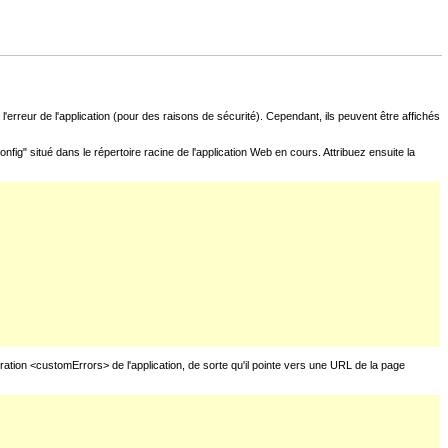
l'erreur de l'application (pour des raisons de sécurité). Cependant, ils peuvent être affichés
fig" situé dans le répertoire racine de l'application Web en cours. Attribuez ensuite la
uration <customErrors> de l'application, de sorte qu'il pointe vers une URL de la page