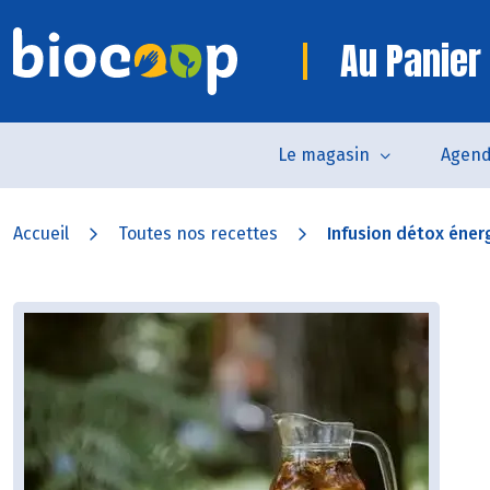
Au Panier
Le magasin
Agen
Accueil
Toutes nos recettes
Infusion détox éner