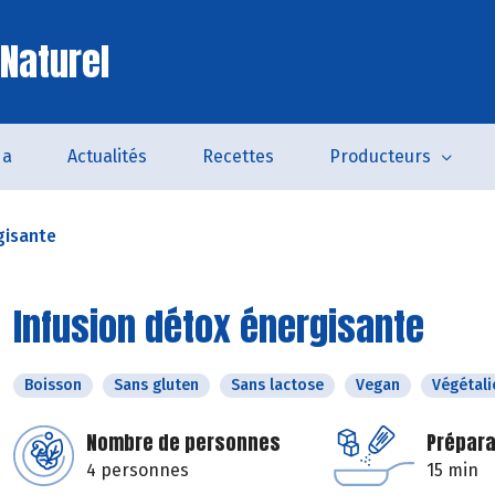
 Naturel
da
Actualités
Recettes
Producteurs
gisante
Infusion détox énergisante
Boisson
Sans gluten
Sans lactose
Vegan
Végétali
Nombre de personnes
Prépara
4 personnes
15 min