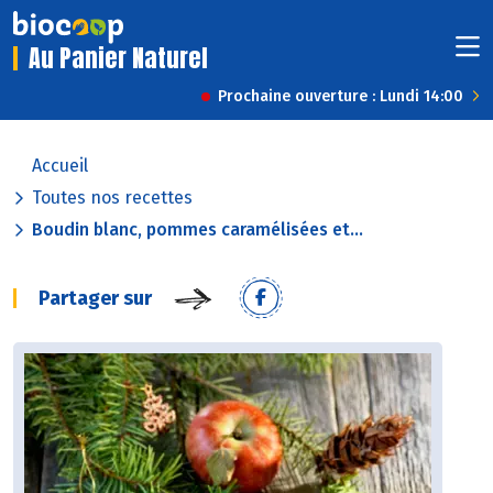
Au Panier Naturel
Prochaine ouverture : Lundi 14:00
Accueil
Toutes nos recettes
Boudin blanc, pommes caramélisées et...
Partager sur