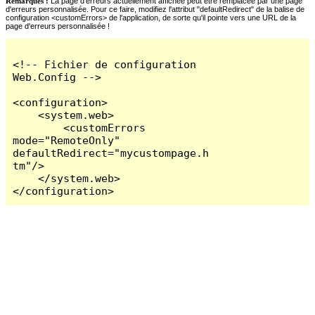
Remarques :
La page d'erreurs actuellement affichée peut être remplacée par une page
d'erreurs personnalisée. Pour ce faire, modifiez l'attribut "defaultRedirect" de la balise de
configuration <customErrors> de l'application, de sorte qu'il pointe vers une URL de la
page d'erreurs personnalisée !
<!-- Fichier de configuration 
Web.Config -->

<configuration>

    <system.web>

        <customErrors 
mode="RemoteOnly" 
defaultRedirect="mycustompage.h
tm"/>

    </system.web>

</configuration>