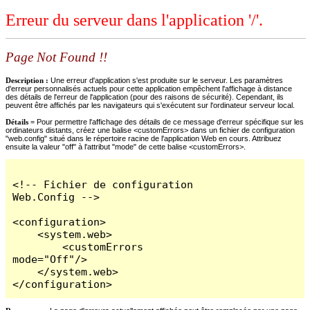
Erreur du serveur dans l'application '/'.
Page Not Found !!
Description :
Une erreur d'application s'est produite sur le serveur. Les paramètres
d'erreur personnalisés actuels pour cette application empêchent l'affichage à distance
des détails de l'erreur de l'application (pour des raisons de sécurité). Cependant, ils
peuvent être affichés par les navigateurs qui s'exécutent sur l'ordinateur serveur local.
Détails =
Pour permettre l'affichage des détails de ce message d'erreur spécifique sur les
ordinateurs distants, créez une balise <customErrors> dans un fichier de configuration
"web.config" situé dans le répertoire racine de l'application Web en cours. Attribuez
ensuite la valeur "off" à l'attribut "mode" de cette balise <customErrors>.
<!-- Fichier de configuration 
Web.Config -->

<configuration>

    <system.web>

        <customErrors 
mode="Off"/>

    </system.web>

</configuration>