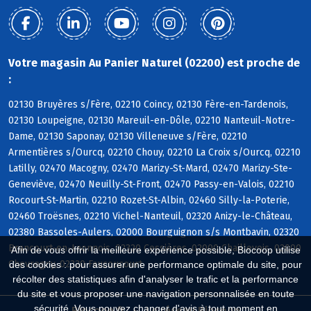
Votre magasin Au Panier Naturel (02200) est proche de
:
02130 Bruyères s/Fère, 02210 Coincy, 02130 Fère-en-Tardenois,
02130 Loupeigne, 02130 Mareuil-en-Dôle, 02210 Nanteuil-Notre-
Dame, 02130 Saponay, 02130 Villeneuve s/Fère, 02210
Armentières s/Ourcq, 02210 Chouy, 02210 La Croix s/Ourcq, 02210
Latilly, 02470 Macogny, 02470 Marizy-St-Mard, 02470 Marizy-Ste-
Geneviève, 02470 Neuilly-St-Front, 02470 Passy-en-Valois, 02210
Rocourt-St-Martin, 02210 Rozet-St-Albin, 02460 Silly-la-Poterie,
02460 Troësnes, 02210 Vichel-Nanteuil, 02320 Anizy-le-Château,
02380 Bassoles-Aulers, 02000 Bourguignon s/s Montbavin, 02320
Brancourt-en-Laonnois, 02320 Cessières, 02000 Chaillevois, 02000
Afin de vous offrir la meilleure expérience possible, Biocoop utilise
Chevregny, 02320 Faucoucourt
des cookies : pour assurer une performance optimale du site, pour
récolter des statistiques afin d'analyser le trafic et la performance
du site et vous proposer une navigation personnalisée en toute
sécurité. Vous pouvez changer d'avis à tout moment en
Biocoop.fr
Le réseau Biocoop