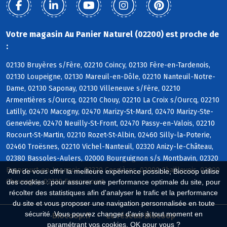
Votre magasin Au Panier Naturel (02200) est proche de
:
02130 Bruyères s/Fère, 02210 Coincy, 02130 Fère-en-Tardenois,
02130 Loupeigne, 02130 Mareuil-en-Dôle, 02210 Nanteuil-Notre-
Dame, 02130 Saponay, 02130 Villeneuve s/Fère, 02210
Armentières s/Ourcq, 02210 Chouy, 02210 La Croix s/Ourcq, 02210
Latilly, 02470 Macogny, 02470 Marizy-St-Mard, 02470 Marizy-Ste-
Geneviève, 02470 Neuilly-St-Front, 02470 Passy-en-Valois, 02210
Rocourt-St-Martin, 02210 Rozet-St-Albin, 02460 Silly-la-Poterie,
02460 Troësnes, 02210 Vichel-Nanteuil, 02320 Anizy-le-Château,
02380 Bassoles-Aulers, 02000 Bourguignon s/s Montbavin, 02320
Brancourt-en-Laonnois, 02320 Cessières, 02000 Chaillevois, 02000
Afin de vous offrir la meilleure expérience possible, Biocoop utilise
Chevregny, 02320 Faucoucourt
des cookies : pour assurer une performance optimale du site, pour
récolter des statistiques afin d'analyser le trafic et la performance
du site et vous proposer une navigation personnalisée en toute
sécurité. Vous pouvez changer d'avis à tout moment en
Biocoop.fr
Le réseau Biocoop
paramétrant vos cookies. OK pour vous ?