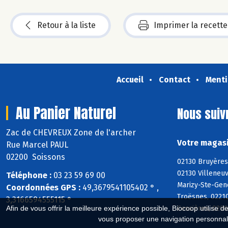
Retour à la liste
Imprimer la recette
Accueil
Contact
Menti
Au Panier Naturel
Nous suiv
Zac de CHEVREUX Zone de l'archer
Votre magasi
Rue Marcel PAUL
02200 Soissons
02130 Bruyères
02130 Villeneuv
Téléphone :
03 23 59 69 00
Marizy-Ste-Gene
Coordonnées GPS :
49,3679541105402 ° ,
Troësnes, 0221
3,3166594555115 °
Cessières, 0200
Afin de vous offrir la meilleure expérience possible, Biocoop utilise d
vous proposer une navigation personnal