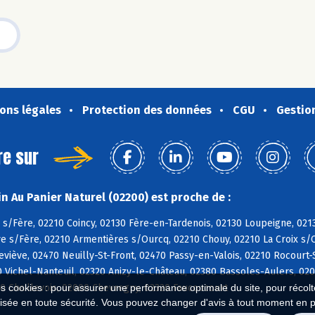
ons légales
Protection des données
CGU
Gestio
re sur
n Au Panier Naturel (02200) est proche de :
 s/Fère, 02210 Coincy, 02130 Fère-en-Tardenois, 02130 Loupeigne, 02
e s/Fère, 02210 Armentières s/Ourcq, 02210 Chouy, 02210 La Croix s/O
viève, 02470 Neuilly-St-Front, 02470 Passy-en-Valois, 02210 Rocourt-S
0 Vichel-Nanteuil, 02320 Anizy-le-Château, 02380 Bassoles-Aulers, 0
0 Chaillevois, 02000 Chevregny, 02320 Faucoucourt
es cookies : pour assurer une performance optimale du site, pour récolter
isée en toute sécurité. Vous pouvez changer d'avis à tout moment en 