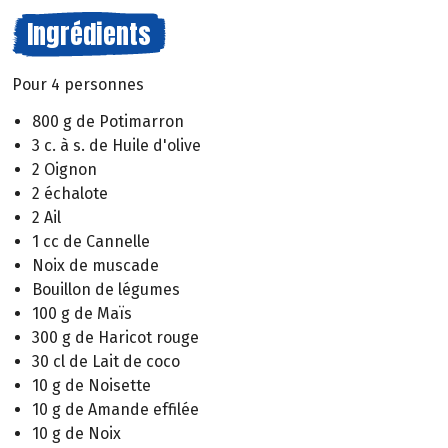
Ingrédients
Pour 4 personnes
800 g de Potimarron
3 c. à s. de Huile d'olive
2 Oignon
2 échalote
2 Ail
1 cc de Cannelle
Noix de muscade
Bouillon de légumes
100 g de Maïs
300 g de Haricot rouge
30 cl de Lait de coco
10 g de Noisette
10 g de Amande effilée
10 g de Noix