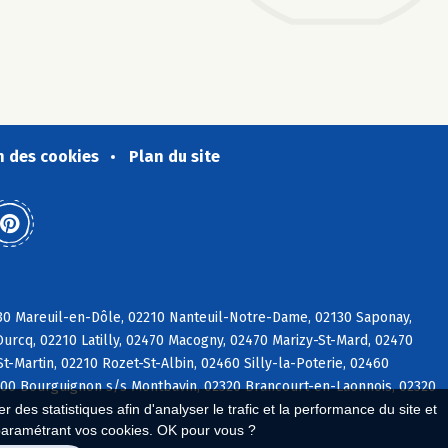
n des cookies
Plan du site
130 Mareuil-en-Dôle, 02210 Nanteuil-Notre-Dame, 02130 Saponay,
urcq, 02210 Latilly, 02470 Macogny, 02470 Marizy-St-Mard, 02470
t-Martin, 02210 Rozet-St-Albin, 02460 Silly-la-Poterie, 02460
2000 Bourguignon s/s Montbavin, 02320 Brancourt-en-Laonnois, 02320
 des statistiques afin d'analyser le trafic et la performance du site et
paramétrant vos cookies. OK pour vous ?