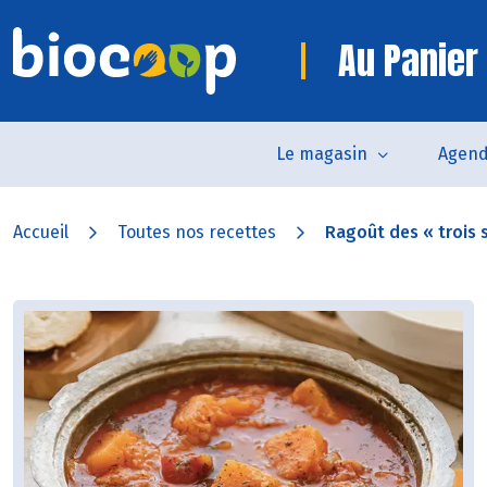
Au Panier
Le magasin
Agen
Accueil
Toutes nos recettes
Ragoût des « trois s