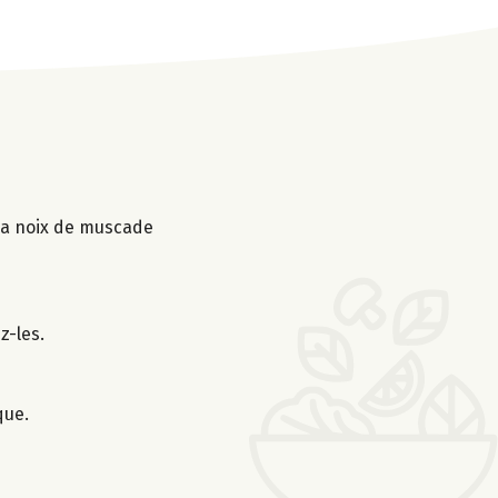
t la noix de muscade
z-les.
que.