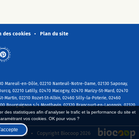
n des cookies
Plan du site
130 Mareuil-en-Dôle, 02210 Nanteuil-Notre-Dame, 02130 Saponay,
urcq, 02210 Latilly, 02470 Macogny, 02470 Marizy-St-Mard, 02470
t-Martin, 02210 Rozet-St-Albin, 02460 Silly-la-Poterie, 02460
2000 Bourguignon s/s Montbavin, 02320 Brancourt-en-Laonnois, 02320
 des statistiques afin d'analyser le trafic et la performance du site et
paramétrant vos cookies. OK pour vous ?
'accepte
seau Biocoop
Copyright Biocoop 2026