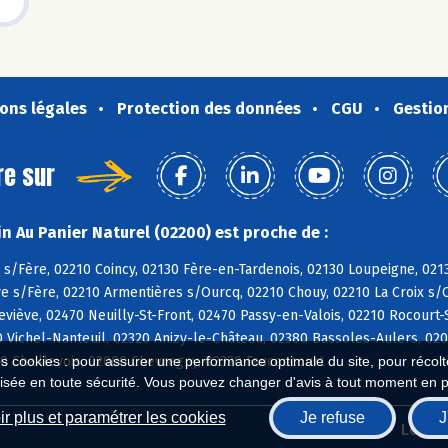
ons légales
Protection des données
CGU
Gestio
re sur
n Au Panier Naturel (02200) est proche de :
 s/Fère, 02210 Coincy, 02130 Fère-en-Tardenois, 02130 Loupeigne, 02
e s/Fère, 02210 Armentières s/Ourcq, 02210 Chouy, 02210 La Croix s/O
viève, 02470 Neuilly-St-Front, 02470 Passy-en-Valois, 02210 Rocourt-S
0 Vichel-Nanteuil, 02320 Anizy-le-Château, 02380 Bassoles-Aulers, 0
0 Chaillevois, 02000 Chevregny, 02320 Faucoucourt
es cookies : pour assurer une performance optimale du site, pour récolter
isée en toute sécurité. Vous pouvez changer d'avis à tout moment en 
r plus et paramétrer les cookies
Je refuse
J
Biocoop.fr
Le ré