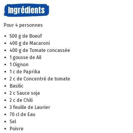
Ingrédients
Pour 4 personnes
500 g de Boeuf
400 g de Macaroni
400 g de Tomate concassée
1 gousse de Ail
1 Oignon
1 c de Paprika
2 c de Concentré de tomate
Basilic
2 c Sauce soja
2 c de Chili
3 feuille de Laurier
70 cl de Eau
Sel
Poivre