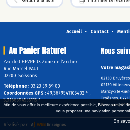
Retour à la liste
Imprimer la recette
Accueil
Contact
Menti
Au Panier Naturel
Nous suiv
Zac de CHEVREUX Zone de l'archer
Votre magasi
Rue Marcel PAUL
02200 Soissons
02130 Bruyères
02130 Villeneuv
Téléphone :
03 23 59 69 00
Marizy-Ste-Gene
Coordonnées GPS :
49,3679541105402 ° ,
Troësnes, 0221
3,3166594555115 °
Cessières, 0200
Afin de vous offrir la meilleure expérience possible, Biocoop utilise d
vous proposer une navigation personnal
En savoi
Réalisé par