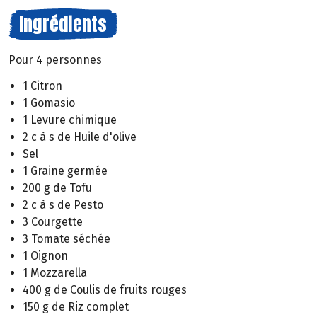
Ingrédients
Pour 4 personnes
1 Citron
1 Gomasio
1 Levure chimique
2 c à s de Huile d'olive
Sel
1 Graine germée
200 g de Tofu
2 c à s de Pesto
3 Courgette
3 Tomate séchée
1 Oignon
1 Mozzarella
400 g de Coulis de fruits rouges
150 g de Riz complet