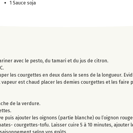
1 Sauce soja
ariner avec le pesto, du tamari et du jus de citron.
C.
uper les courgettes en deux dans le sens de la longueur. Evid
it vapeur est chaud placer les demies courgettes et les faire 
nche de la verdure.
ettes.
ve puis ajouter les oignons (partie blanche) ou l’oignon rouge
tes- courgettes-tofu. Laisser cuire 5 à 10 minutes, ajouter l
’assaisonnement selon vos goûts.