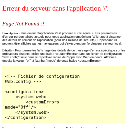
Erreur du serveur dans l'application '/'.
Page Not Found !!
Description :
Une erreur d'application s'est produite sur le serveur. Les paramètres
d'erreur personnalisés actuels pour cette application empêchent l'affichage à distance
des détails de l'erreur de l'application (pour des raisons de sécurité). Cependant, ils
peuvent être affichés par les navigateurs qui s'exécutent sur l'ordinateur serveur local.
Détails =
Pour permettre l'affichage des détails de ce message d'erreur spécifique sur les
ordinateurs distants, créez une balise <customErrors> dans un fichier de configuration
"web.config" situé dans le répertoire racine de l'application Web en cours. Attribuez
ensuite la valeur "off" à l'attribut "mode" de cette balise <customErrors>.
<!-- Fichier de configuration 
Web.Config -->

<configuration>

    <system.web>

        <customErrors 
mode="Off"/>

    </system.web>

</configuration>