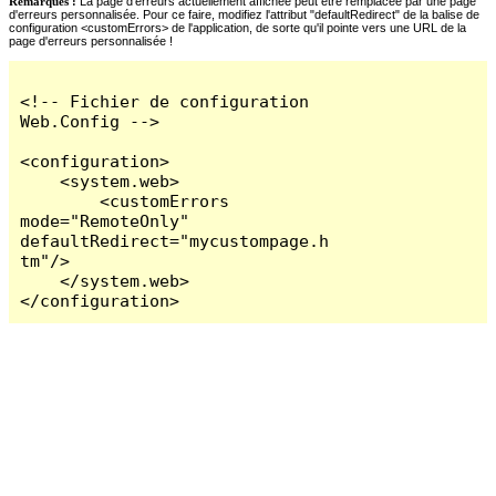
Remarques :
La page d'erreurs actuellement affichée peut être remplacée par une page
d'erreurs personnalisée. Pour ce faire, modifiez l'attribut "defaultRedirect" de la balise de
configuration <customErrors> de l'application, de sorte qu'il pointe vers une URL de la
page d'erreurs personnalisée !
<!-- Fichier de configuration 
Web.Config -->

<configuration>

    <system.web>

        <customErrors 
mode="RemoteOnly" 
defaultRedirect="mycustompage.h
tm"/>

    </system.web>

</configuration>