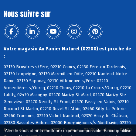
°
Nous suivre sur
Votre magasin Au Panier Naturel (02200) est proche de
:
02130 Bruyères s/Fère, 02210 Coincy, 02130 Fère-en-Tardenois,
02130 Loupeigne, 02130 Mareuil-en-Dôle, 02210 Nanteuil-Notre-
Dame, 02130 Saponay, 02130 Villeneuve s/Fère, 02210
Armentières s/Ourcq, 02210 Chouy, 02210 La Croix s/Ourcq, 02210
Latilly, 02470 Macogny, 02470 Marizy-St-Mard, 02470 Marizy-Ste-
Geneviève, 02470 Neuilly-St-Front, 02470 Passy-en-Valois, 02210
Rocourt-St-Martin, 02210 Rozet-St-Albin, 02460 Silly-la-Poterie,
02460 Troësnes, 02210 Vichel-Nanteuil, 02320 Anizy-le-Château,
02380 Bassoles-Aulers, 02000 Bourguignon s/s Montbavin, 02320
Brancourt-en-Laonnois, 02320 Cessières, 02000 Chaillevois, 02000
Afin de vous offrir la meilleure expérience possible, Biocoop utilise