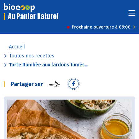
Au Panier Naturel
Prochaine ouverture à 09:00
Accueil
Toutes nos recettes
Tarte flambée aux lardons fumés...
Partager sur