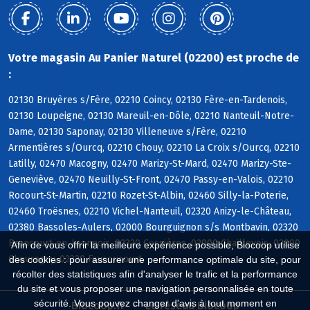
Votre magasin Au Panier Naturel (02200) est proche de
:
02130 Bruyères s/Fère, 02210 Coincy, 02130 Fère-en-Tardenois,
02130 Loupeigne, 02130 Mareuil-en-Dôle, 02210 Nanteuil-Notre-
Dame, 02130 Saponay, 02130 Villeneuve s/Fère, 02210
Armentières s/Ourcq, 02210 Chouy, 02210 La Croix s/Ourcq, 02210
Latilly, 02470 Macogny, 02470 Marizy-St-Mard, 02470 Marizy-Ste-
Geneviève, 02470 Neuilly-St-Front, 02470 Passy-en-Valois, 02210
Rocourt-St-Martin, 02210 Rozet-St-Albin, 02460 Silly-la-Poterie,
02460 Troësnes, 02210 Vichel-Nanteuil, 02320 Anizy-le-Château,
02380 Bassoles-Aulers, 02000 Bourguignon s/s Montbavin, 02320
Brancourt-en-Laonnois, 02320 Cessières, 02000 Chaillevois, 02000
Afin de vous offrir la meilleure expérience possible, Biocoop utilise
Chevregny, 02320 Faucoucourt
des cookies : pour assurer une performance optimale du site, pour
récolter des statistiques afin d'analyser le trafic et la performance
du site et vous proposer une navigation personnalisée en toute
sécurité. Vous pouvez changer d'avis à tout moment en
Biocoop.fr
Le réseau Biocoop