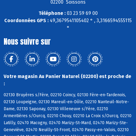
02200 Soissons
Téléphone :
03 23 59 69 00
Coordonnées GPS :
49,3679541105402 ° , 3,3166594555115
°
Nous suivre sur
Votre magasin Au Panier Naturel (02200) est proche de
:
02130 Bruyères s/Fère, 02210 Coincy, 02130 Fère-en-Tardenois,
02130 Loupeigne, 02130 Mareuil-en-Dôle, 02210 Nanteuil-Notre-
Dame, 02130 Saponay, 02130 Villeneuve s/Fère, 02210
Armentières s/Ourcq, 02210 Chouy, 02210 La Croix s/Ourcq, 02210
Latilly, 02470 Macogny, 02470 Marizy-St-Mard, 02470 Marizy-Ste-
Geneviève, 02470 Neuilly-St-Front, 02470 Passy-en-Valois, 02210