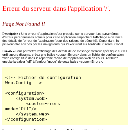
Erreur du serveur dans l'application '/'.
Page Not Found !!
Description :
Une erreur d'application s'est produite sur le serveur. Les paramètres
d'erreur personnalisés actuels pour cette application empêchent l'affichage à distance
des détails de l'erreur de l'application (pour des raisons de sécurité). Cependant, ils
peuvent être affichés par les navigateurs qui s'exécutent sur l'ordinateur serveur local.
Détails =
Pour permettre l'affichage des détails de ce message d'erreur spécifique sur les
ordinateurs distants, créez une balise <customErrors> dans un fichier de configuration
"web.config" situé dans le répertoire racine de l'application Web en cours. Attribuez
ensuite la valeur "off" à l'attribut "mode" de cette balise <customErrors>.
<!-- Fichier de configuration 
Web.Config -->

<configuration>

    <system.web>

        <customErrors 
mode="Off"/>

    </system.web>

</configuration>