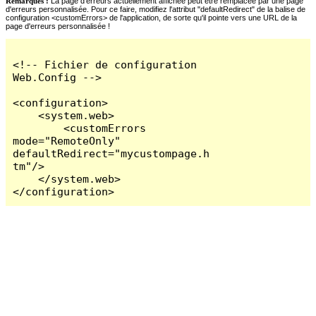
Remarques :
La page d'erreurs actuellement affichée peut être remplacée par une page
d'erreurs personnalisée. Pour ce faire, modifiez l'attribut "defaultRedirect" de la balise de
configuration <customErrors> de l'application, de sorte qu'il pointe vers une URL de la
page d'erreurs personnalisée !
<!-- Fichier de configuration 
Web.Config -->

<configuration>

    <system.web>

        <customErrors 
mode="RemoteOnly" 
defaultRedirect="mycustompage.h
tm"/>

    </system.web>

</configuration>