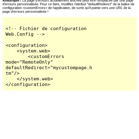
Remarques :
La page d'erreurs actuellement affichée peut être remplacée par une page
d'erreurs personnalisée. Pour ce faire, modifiez l'attribut "defaultRedirect" de la balise de
configuration <customErrors> de l'application, de sorte qu'il pointe vers une URL de la
page d'erreurs personnalisée !
<!-- Fichier de configuration 
Web.Config -->

<configuration>

    <system.web>

        <customErrors 
mode="RemoteOnly" 
defaultRedirect="mycustompage.h
tm"/>

    </system.web>

</configuration>