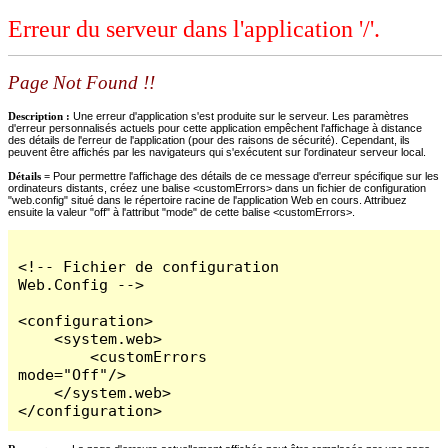
Erreur du serveur dans l'application '/'.
Page Not Found !!
Description :
Une erreur d'application s'est produite sur le serveur. Les paramètres
d'erreur personnalisés actuels pour cette application empêchent l'affichage à distance
des détails de l'erreur de l'application (pour des raisons de sécurité). Cependant, ils
peuvent être affichés par les navigateurs qui s'exécutent sur l'ordinateur serveur local.
Détails =
Pour permettre l'affichage des détails de ce message d'erreur spécifique sur les
ordinateurs distants, créez une balise <customErrors> dans un fichier de configuration
"web.config" situé dans le répertoire racine de l'application Web en cours. Attribuez
ensuite la valeur "off" à l'attribut "mode" de cette balise <customErrors>.
<!-- Fichier de configuration 
Web.Config -->

<configuration>

    <system.web>

        <customErrors 
mode="Off"/>

    </system.web>

</configuration>